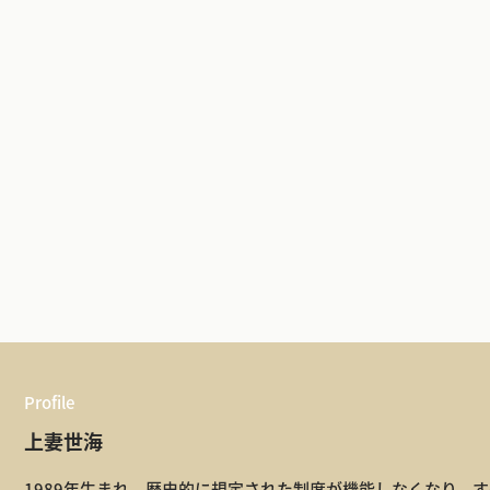
Profile
上妻世海
1989年生まれ。歴史的に規定された制度が機能しなくなり、