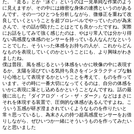
た。『走る』とか『泳ぐ』というのは一見単純な作業のよう
に見えますが、その中には緻密な身体の連携というのがある
んです。その一つひとつを分析しながら、微修正を重ねて改
良していくということを超プロレベルでやっていたのが為末
さんで、その話が聞けたことはとても良かったですね。実際
にお話をしてみて強く感じたのは、やはり常人では分かり得
ない高感度な体感のセンサーを持っている人なんだなという
ことでした。そういった体感をお持ちの人が、これからどん
なものを表現していくのかということにも、より興味がわき
ましたね。
僕は普段、風を感じるという体感をいかに映像の中に表現す
るか、太陽を浴びている気持ち良さをインタラクティブな触
り心地として表現するかということを考えて、ものを作って
います。その時に一番大切になってくるのは、自分の体感を
いかに表現に落とし込めるかということなんですね。話の最
後に出した『ダイアログ・イン・ザ・ダーク』などはまさに
それを体現する装置で、圧倒的な体感があるんですよね。こ
ういう五感が研ぎ澄まされていくようなものを作りたいと
常々思っているし、為末さんの持つ超高感度センサーをお借
りしながら、ぜひいつか一緒にそういうものを作ってみたい
なと思いました