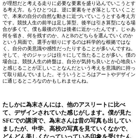
が理想だと考える走りに必要な要素を盛り込んでいこうとす
る考え方。もうひとつは、逆に要素をそぎ落としていくこと
で、本来の自分の自然な動きに近づいていこうとする考え方
です。競技人生の前半は足し算型、後半は引き算型になる場
合が多くて、僕も最後の方は後者に近かったんです。じゃあ
何を省き、何を残すのか、AとBのどちらを選んでいくのか
という局面で、選手が頼りにするのは科学的な根拠ではな
く、自分の美意識や感性だったりすることが多いんですね。
そして、そのジャッジは往々にして当たることが多い。僕の
場合は、競技人生の終盤は、自分が気持ち良いとか心地良い
と感じることが正しいことなんだという考えを意識的に持っ
て取り組んでいました。そういうところはアートやデザイン
に通じるところなのかもしれませんね。
たしかに為末さんには、他のアスリートに比べ
て、デザインされていた感じがします。僕が見た
SFCでの講演で、為末さんは昔の写真も出してい
ましたが、中学、高校の写真を見ていくなかで、
どんどん美しくなっていっている印象を受けたん