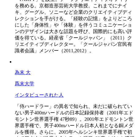
を務める。京都造形芸術大学教授。これまでにナイ
キ、グーグル、ソニーなど企業のクリエイティブディ
レクションを手がける。「経験の記憶」をよりどころ
にした「身体性」や「体験」を伴うコミュニケーショ
ンのデザインは大きな話題を呼び、国際的にも高い評
価を得ている。経産省「クールジャパン」（2011）ク
リエイティブディレクター。「クールジャパン官民有
識者会議」メンバー（2011,2012）。
為末 大
爲末大学
インタビューされた人
「侍ハードラー」の異名で知られ、未だに破られてい
ない男子400mハードルの日本記録保持者（2001年エド
モントン世界選手権 47秒89）。2001年エドモントン世
界選手権で、男子400mハードル日本人初となる銅メダ
ルを獲得。さらに、2005年ヘルシンキ世界選手権で初