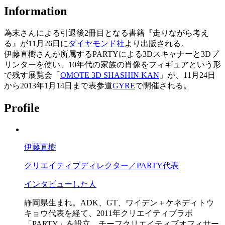
Information
為末さんによる引退後2冊目となる書籍『走りながら考え
る』が11月26日に
ダイヤモンド社
より出版される。
伊藤直樹さんが所属するPARTYによる3Dスキャナーと3Dプ
リンターを使い、10年代の家族の肖像をフィギュアという形
で残す展覧会「
OMOTE 3D SHASHIN KAN
」が、11月24日
から2013年1月14日まで表参道
GYRE
で開催される。
Profile
伊藤直樹
クリエイティブディレクター／PARTY代表
インタビューした人
静岡県生まれ。ADK、GT、ワイデン＋ケネディトウ
キョウ代表を経て、2011年クリエイティブラボ
「PARTY」を設立。チーフクリエイティブオフィサー