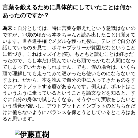
言葉を鍛えるために具体的にしていたことは何か
あったのですか？
為末：
自分としては、特に言葉を鍛えたという意識はないの
ですが、23歳の頃から本をちゃんと読み出したことは覚えて
います。世界選手権でメダルを獲った後に、テレビで自分が
話しているのを見て、ボキャブラリーが貧困だなということ
に気づき、これはマズイと(笑)。もともと読むことは好きだ
ったので、もし本だけ読んでいたら頭でっかちな人間になっ
てしまっていたかもしれません。でも、僕の場合は、いくら
頭で理解しても走ってみて遅かったら使いものにならないで
すよね。だから、本を読んで自分の中に入ってきたものをす
ぐにアウトプットする癖があるんです。例えば、ボルトはこ
ういうふうに走っているということを論文などを知ると、す
ぐに自分の身体で試したくなる。そうやって実験をしたいと
いう感覚が強いし、アウトプットとインプットのどちらかだ
けに偏らないようにバランスを保とうとしているところはあ
ると思います。