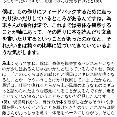
らなかったのですが、道理でみんな走るわけだと(笑)。
僕は、もの作りにフィードバックするために走っ
たり泳いだりしているところがあるんですね。為
末さんの場合は逆で、これまでは身体を観察する
ことが軸にあって、その周りに本を読んだり文章
を書いたりするということがあったのかなと。そ
れがいまは我々の比率に近づいてきていているよ
うな気がします。
為末：
そうですね。僕は、身体を観察するセンスみたいなも
のが少しはあるんじゃないかなと思っているんですね。例え
ば、「このふくらはぎの感じだと明日はアキレス腱が痛くな
るな」とか、そういうことばかり観察していましたからね。
最近は、仕事で疲れると首から上が風船のようなものにギュ
っと詰められたような感覚になることがあるんですが、走る
ことでそれが治るということをこないだ発見したんです
(笑)。現役時代から、自分の身体を観察しながらそういう原
因を探っていくということを続けてきたので、これからは伊
藤さんがおっしゃる通り、体感をベースにしながら、そちら