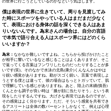
の世界に行こうとしているのかなという気はします。
僕は表現の世界に生きていて、周りを見渡してみ
た時にスポーツをやっている人はまだまだ少なく
て、表現における身体の話を深くできる人はあま
りいないんです。為末さんの場合は、自分の言語
で本気で語り合える人はスポーツ界にはどのくら
いいますか？
為末：
なかなか難しいですよね。こちらから投げかけたこと
が相手に響いているなと感じることはよくありますが、そこ
で返ってくる言葉はフンワリしたものだったりすることが多
いです(笑)。そのなかで水泳の北島(康介)くんなんかはやは
り鋭い感覚がありますね。勘がスゴく鋭い。言葉で表現しよ
うとする僕とは違って、彼の場合はもっとトガッていて、肌
で理解している感じがありますね。あと、陸上の末續(慎吾)
くんとかも調子が良い時は「膝が顔に当たりそう」という表
現をしたりするんですね。大げさな表現ではあるのですが、
その感覚はよく分かります。ただ、そういう感覚を共有でき
るアスリートは全体の数パーセントしかなくて、例えば心理