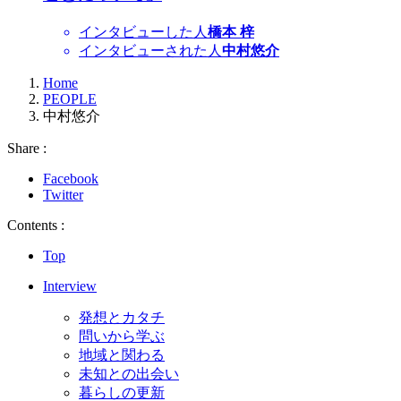
インタビューした人
橋本 梓
インタビューされた人
中村悠介
Home
PEOPLE
中村悠介
Share :
Facebook
Twitter
Contents :
Top
Interview
発想とカタチ
問いから学ぶ
地域と関わる
未知との出会い
暮らしの更新