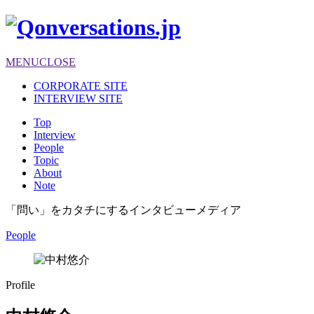
MENU
CLOSE
CORPORATE SITE
INTERVIEW SITE
Top
Interview
People
Topic
About
Note
「問い」をカタチにするインタビューメディア
People
Profile