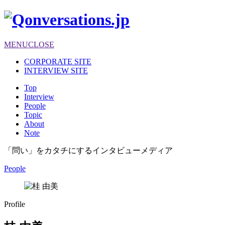
MENU
CLOSE
CORPORATE SITE
INTERVIEW SITE
Top
Interview
People
Topic
About
Note
「問い」をカタチにするインタビューメディア
People
Profile