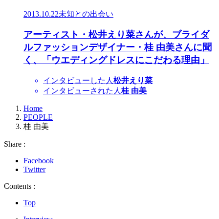
2013.10.22
未知との出会い
アーティスト・松井えり菜さんが、ブライダ
ルファッションデザイナー・桂 由美さんに聞
く、「ウエディングドレスにこだわる理由」
インタビューした人
松井えり菜
インタビューされた人
桂 由美
Home
PEOPLE
桂 由美
Share :
Facebook
Twitter
Contents :
Top