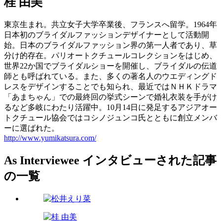
桂 由美
東京生まれ。共立女子大学卒業後、フランスへ留学。1964年
日本初のブライダルファッションデザイナーとして活動開
始。日本のブライダルファッション界の第一人者であり、草
分け的存在。パリオートクチュールコレクションをはじめ、
世界22か国でブライダルショーを開催し、ブライダルの伝道
師とも呼ばれている。また、多くの著名人のウエディングド
レスをデザインすることでも知られ、最近ではＮＨＫドラマ
「あまちゃん」での最終回の挙式シーンで婚礼衣装を手がけ
るなど多岐にわたり活躍中。10月14日に発足するアジアオー
トクチュール協会ではコシノジュンコ氏とともに創立メンバ
ーに選ばれた。
http://www.yumikatsura.com/
As Interviewee
インタビューされた記事
の一覧