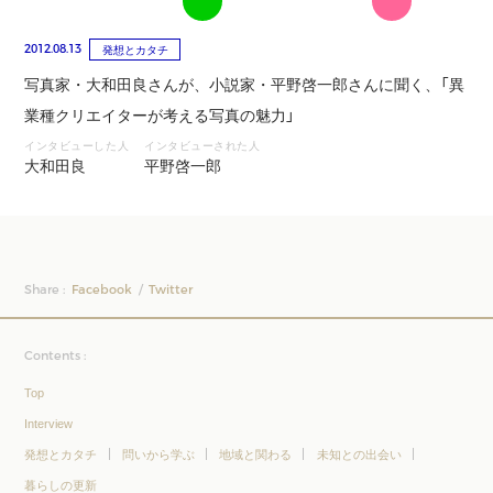
2012.08.13
発想とカタチ
写真家・大和田良さんが、小説家・平野啓一郎さんに聞く、「異
業種クリエイターが考える写真の魅力」
インタビューした人
インタビューされた人
大和田良
平野啓一郎
Share :
Facebook
Twitter
Contents :
Top
Interview
発想とカタチ
問いから学ぶ
地域と関わる
未知との出会い
暮らしの更新