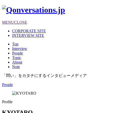
MENU
CLOSE
CORPORATE SITE
INTERVIEW SITE
Top
Interview
People
Topic
About
Note
「問い」をカタチにするインタビューメディア
People
Profile
KYOTARO