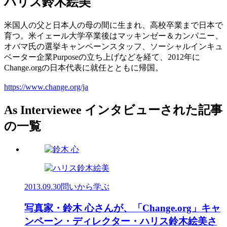
ハリス鈴木絵美
米国人の父と日本人の母の間に生まれ、高校卒業まで日本で
育つ。米イェール大学卒業後はマッキンゼー＆カンパニー、
オバマ氏の選挙キャンペーンスタッフ、ソーシャルインキュ
ベーター企業Purposeの立ち上げなどを経て、2012年に
Change.orgの日本代表に就任とともに帰国。
https://www.change.org/ja
As Interviewee
インタビューされた記事
の一覧
2013.09.30
問いから学ぶ
写真家・鈴木 心さんが、「Change.org」キャ
ンペーン・ディレクター・ハリス鈴木絵美さ