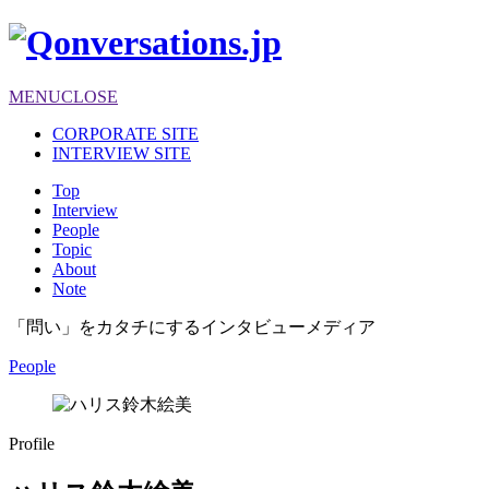
MENU
CLOSE
CORPORATE SITE
INTERVIEW SITE
Top
Interview
People
Topic
About
Note
「問い」をカタチにするインタビューメディア
People
Profile