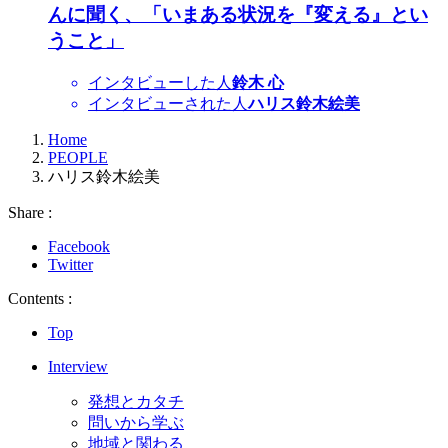
んに聞く、「いまある状況を『変える』とい
うこと」
インタビューした人
鈴木 心
インタビューされた人
ハリス鈴木絵美
Home
PEOPLE
ハリス鈴木絵美
Share :
Facebook
Twitter
Contents :
Top
Interview
発想とカタチ
問いから学ぶ
地域と関わる