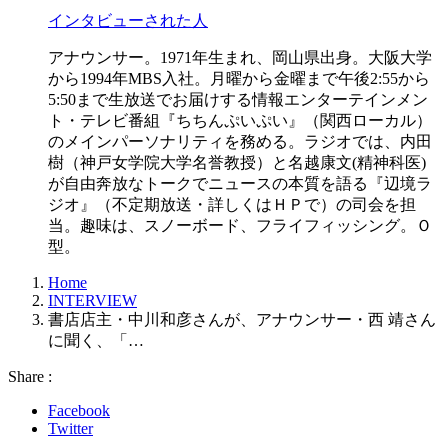
インタビューされた人
アナウンサー。1971年生まれ、岡山県出身。大阪大学
から1994年MBS入社。月曜から金曜まで午後2:55から
5:50まで生放送でお届けする情報エンターテインメン
ト・テレビ番組『ちちんぷいぷい』（関西ローカル）
のメインパーソナリティを務める。ラジオでは、内田
樹（神戸女学院大学名誉教授）と名越康文(精神科医)
が自由奔放なトークでニュースの本質を語る『辺境ラ
ジオ』（不定期放送・詳しくはＨＰで）の司会を担
当。趣味は、スノーボード、フライフィッシング。Ｏ
型。
Home
INTERVIEW
書店店主・中川和彦さんが、アナウンサー・西 靖さん
に聞く、「…
Share :
Facebook
Twitter