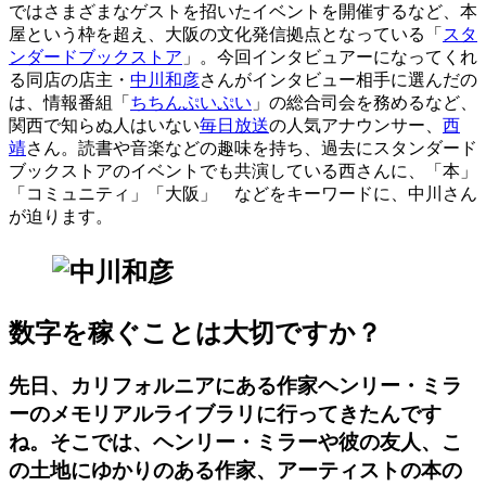
ではさまざまなゲストを招いたイベントを開催するなど、本
屋という枠を超え、大阪の文化発信拠点となっている「
スタ
ンダードブックストア
」。今回インタビュアーになってくれ
る同店の店主・
中川和彦
さんがインタビュー相手に選んだの
は、情報番組「
ちちんぷいぷい
」の総合司会を務めるなど、
関西で知らぬ人はいない
毎日放送
の人気アナウンサー、
西
靖
さん。読書や音楽などの趣味を持ち、過去にスタンダード
ブックストアのイベントでも共演している西さんに、「本」
「コミュニティ」「大阪」 などをキーワードに、中川さん
が迫ります。
数字を稼ぐことは大切ですか？
先日、カリフォルニアにある作家ヘンリー・ミラ
ーのメモリアルライブラリに行ってきたんです
ね。そこでは、ヘンリー・ミラーや彼の友人、こ
の土地にゆかりのある作家、アーティストの本の