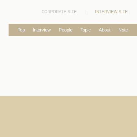
CORPORATE SITE
INTERVIEW SITE
Top
Interview
People
Topic
About
Note