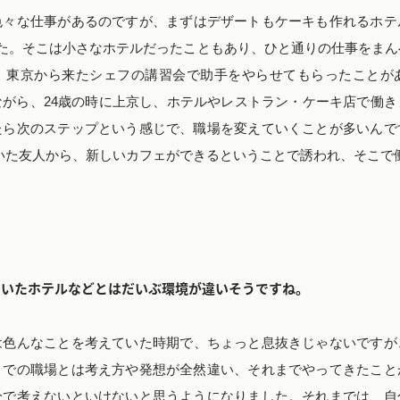
色々な仕事があるのですが、まずはデザートもケーキも作れるホテ
た。そこは小さなホテルだったこともあり、ひと通りの仕事をまん
、東京から来たシェフの講習会で助手をやらせてもらったことが
がら、24歳の時に上京し、ホテルやレストラン・ケーキ店で働き
たら次のステップという感じで、職場を変えていくことが多いんで
ていた友人から、新しいカフェができるということで誘われ、そこで
ていたホテルなどとはだいぶ環境が違いそうですね。
は色んなことを考えていた時期で、ちょっと息抜きじゃないですが
までの職場とは考え方や発想が全然違い、それまでやってきたこと
分で考えないといけないと思うようになりました。それまでは、自