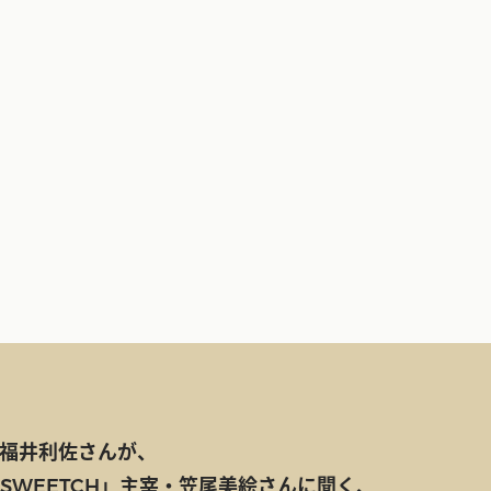
福井利佐さんが、
SWEETCH」主宰・笠尾美絵さんに聞く、