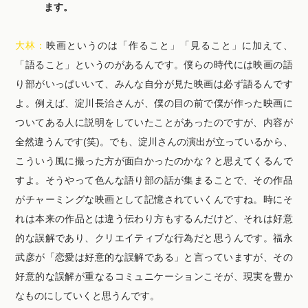
ます。
大林：
映画というのは「作ること」「見ること」に加えて、
「語ること」というのがあるんです。僕らの時代には映画の語
り部がいっぱいいて、みんな自分が見た映画は必ず語るんです
よ。例えば、淀川長治さんが、僕の目の前で僕が作った映画に
ついてある人に説明をしていたことがあったのですが、内容が
全然違うんです(笑)。でも、淀川さんの演出が立っているから、
こういう風に撮った方が面白かったのかな？と思えてくるんで
すよ。そうやって色んな語り部の話が集まることで、その作品
がチャーミングな映画として記憶されていくんですね。時にそ
れは本来の作品とは違う伝わり方もするんだけど、それは好意
的な誤解であり、クリエイティブな行為だと思うんです。福永
武彦が「恋愛は好意的な誤解である」と言っていますが、その
好意的な誤解が重なるコミュニケーションこそが、現実を豊か
なものにしていくと思うんです。