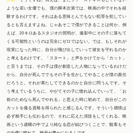
ような若い女優でも、僕の脚本次第では、映画の中でそれを経
験するわけです。それはある意味とんでもない犯罪を犯してい
るとも言えますよね。じゃあそこで僕ができることは何か。例
えば、20キロあるスタジオの照明が、撮影中にその子に落ちて
くる可能性というのは完全にゼロではない。では、もしそれが
現実になった時に、自分が飛び出していって彼女を守れるのか
と考えるわけです。「スタート」と声をかけてから「カット」
と言うまでは、その子は僕が創造した人物になっているわけだ
から、自分が死んででもその子を生かしてやることが僕の責任
だろうと。それが果たしてできるのかと自分に問うんです。そ
う考えているうちに、やがてその子に惚れ込んでいって、「お
前のためなら死んでやれる」と思えた時に初めて、自分がこの
カットを撮る資格を得られたと感じるんです。そういう感情は
必ず相手にも伝わるので、それに応えた演技をしてくれる。映
画という虚構の中でより純なる恋が結びつくことで、観客もそ
の女優に惚れて、映画が豊かになるんです。