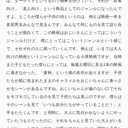
は、ターゲットというもので物事を分けていて、それが「若者
向け」「老人向け」という商品としてのジャンルになったんで
すよ。ところが僕らが子供の頃というのは、例えば映画一本を
老若男女みんなで見るんです。みんなで同じものを見て語り合
うことが面白くて、この映画はおじいさんにとってはこういう
ジャンルだけど、僕にとってはこういうジャンルという感じ
で、それぞれの人に残っていくんです。例えば、いまでは大人
向けの映画というジャンルになっている小津映画ですが、当時
まだ子どもだった僕らにとっては、毎週土曜日に見る1本の映画
に過ぎなかった。「麦秋」という彼の名作がありますが、子供
たちが紙に包まれたままのキャラメルをおじいちゃんに食べさ
せるシーンがあるんですね。おじいちゃんが歯のない口でそれ
をモゴモゴしているのを見て子供たちは喜ぶのですが、僕らは
そのシーンを見て「いつも自分たちがやっていることだ！」と
手をたたくんです。と同時に、大人に気付かれないようにやっ
ていたつもりだったのに、それをちゃんと見ていた大人がいる