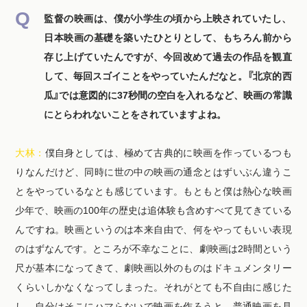
監督の映画は、僕が小学生の頃から上映されていたし、
日本映画の基礎を築いたひとりとして、もちろん前から
存じ上げていたんですが、今回改めて過去の作品を観直
して、毎回スゴイことをやっていたんだなと。『北京的西
瓜』では意図的に37秒間の空白を入れるなど、映画の常識
にとらわれないことをされていますよね。
大林：
僕自身としては、極めて古典的に映画を作っているつも
りなんだけど、同時に世の中の映画の通念とはずいぶん違うこ
とをやっているなとも感じています。もともと僕は熱心な映画
少年で、映画の100年の歴史は追体験も含めすべて見てきている
んですね。映画というのは本来自由で、何をやってもいい表現
のはずなんです。ところが不幸なことに、劇映画は2時間という
尺が基本になってきて、劇映画以外のものはドキュメンタリー
くらいしかなくなってしまった。それがとても不自由に感じた
し、自分はそこにハマらないで映画を作ろうと。普通映画を見