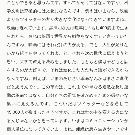
ことができると思うんです。すべてがそうではないですが、科
学文明は究極的には文化になるんです。例えばいまなら、映画
よりもツイッターの方が大きな文化になってきていますよね。
映画は遅れています。黒澤明さんは晩年に「もし400歳まで生き
られたら、おれは映画で世界から戦争をなくす」と言っていた
んですね。映画にはそれだけの力がある。でも、人生が足りな
いから続きをやってくれよ、と。それを次の世代に伝えようと
思い、大学で教える決心をしました。もともと僕は子どもと話
をするのが大好きで、それは進化した人たちと話ができるから
なんですね。例えば、いまのあじさい革命なんかはまさに進化
だと思うんです。この革命は、これまでの単なる過激な反対運
動の革命ではなく、自分たちの正気を確かめるための穏やかな
集いに見えるんです。こないだはツイッターなどを通して
45,000人が集まったそうですが、これは世の中を変える力にな
るんじゃないかと思っています。いまはコミュニケーションが
個人単位になってきていますよね。組織は悪を生みやすいです