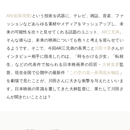
AR(拡張現実)
という技術を武器に、テレビ、雑誌、音楽、ファ
ッションなどあらゆる素材やメディアをマッシュアップし、未
来の可能性を次々と見せてくれる話題のユニット、
AR三兄弟
。
そんな彼らは、未来の映画についても色々と考えを巡らせてい
るようです。そこで、今回AR三兄弟の長男こと
川田十夢
さんが
インタビュー相手に指名したのは、「時をかける少女」「転校
生」などの代表作で知られる日本映画界の巨匠・
大林宣彦
監
督。現在全国で公開中の最新作「
この空の花―長岡花火物語
」
を劇場で見たことが、川田さんに大きな衝撃を与えたといいま
す。日本映画の常識を覆してきた大林監督に、果たして川田さ
んが聞きたいこととは？