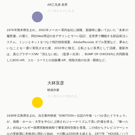
AR三兄弟 長男
インタビューした人
1976年熊本県生まれ。2001年メーカー系列会社に就職、面接時に書いておいた「未来の
履歴書」の通り、同社Web周辺の全デザインとサーバ設計、全世界で機能する部品発注シ
ステム、ミシンとネットをつなぐ特許技術発案、AdobeRecords ダブル受賞など、夢みた
いなことを一通り実現させた後、2010年に独立。公私ともに長男として活躍。最新作
は、真心ブラザーズMV『消えない絵』（監督＋出演）、BUMP OF CHICKENと共同開発
したBOC-AR、コカ・コーラとの自販機 AR、情熱大陸の出演・開発など。
大林宣彦
映画作家
インタビューされた人
1938年広島県生まれ。自主製作映画『EMOTION＝伝説の午後・いつか見たドラキュラ』
が、画廊・ホール・大学を中心に上映されジャーナリズムで高い評価を得る。『喰べた
人』(63)はベルギー国際実験映画祭で審査員特別賞を受賞。この頃からテレビコマーシャ
ルの草創期に本格的に関わり始め、その数は2000本を超える。1977年『HOUSE／ハウ