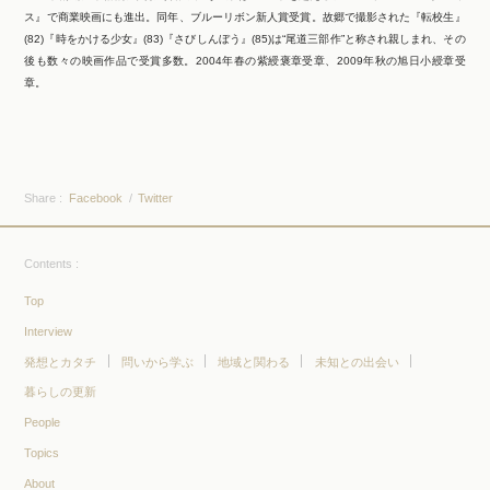
ス』で商業映画にも進出。同年、ブルーリボン新人賞受賞。故郷で撮影された『転校生』
(82)『時をかける少女』(83)『さびしんぼう』(85)は“尾道三部作”と称され親しまれ、その
後も数々の映画作品で受賞多数。2004年春の紫綬褒章受章、2009年秋の旭日小綬章受
章。
Share :
Facebook
Twitter
Contents :
Top
Interview
発想とカタチ
問いから学ぶ
地域と関わる
未知との出会い
暮らしの更新
People
Topics
About