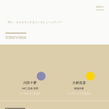
MENU
「問い」をカタチにするインタビューメディア
Interview
川田十夢
大林宣彦
AR三兄弟 長男
映画作家
インタビューする人
インタビューされる人